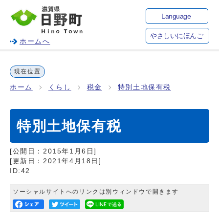
Language
やさしいにほんご
ホームへ
現在位置
ホーム
くらし
税金
特別土地保有税
特別土地保有税
[公開日：
2015年1月6日
]
[更新日：
2021年4月18日
]
ID:42
ソーシャルサイトへのリンクは別ウィンドウで開きます