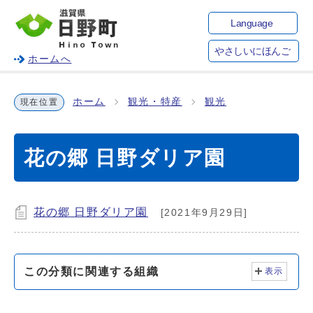
Language
やさしいにほんご
ホームへ
ホーム
観光・特産
観光
現在位置
花の郷 日野ダリア園
花の郷 日野ダリア園
[2021年9月29日]
この分類に関連する組織
表示