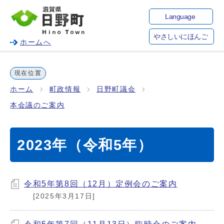
Language
やさしいにほんご
ホームへ
現在位置
ホーム
町政情報
日野町議会
本会議のご案内
2023年（令和5年）
令和5年第8回（12月）定例会のご案内
[2025年3月17日]