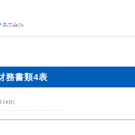
ホームへ
財務書類4表
月16日]