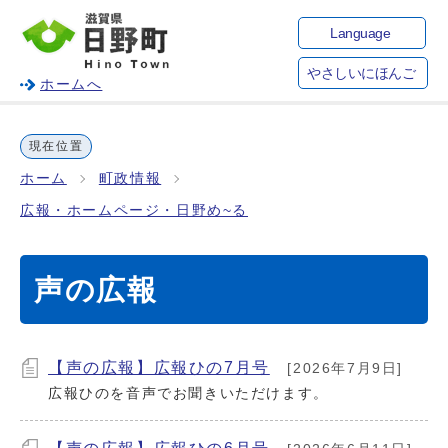
Language
やさしいにほんご
ホームへ
現在位置
ホーム
町政情報
広報・ホームページ・日野め~る
声の広報
【声の広報】広報ひの7月号
[2026年7月9日]
広報ひのを音声でお聞きいただけます。