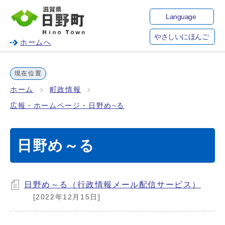
Language
やさしいにほんご
ホームへ
現在位置
ホーム
町政情報
広報・ホームページ・日野め~る
日野め～る
日野め～る（行政情報メール配信サービス）
[2022年12月15日]