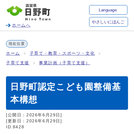
Language
やさしいにほんご
ホームへ
現在位置
ホーム
子育て・教育・スポーツ・文化
子育て支援
事業計画（子育て支援）
日野町認定こども園整備基
本構想
[公開日：
2026年6月29日
]
[更新日：
2026年6月29日
]
ID:8428