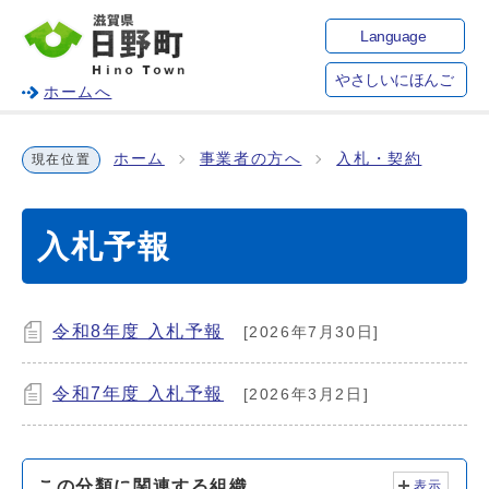
Language
やさしいにほんご
ホームへ
ホーム
事業者の方へ
入札・契約
現在位置
入札予報
令和8年度 入札予報
[2026年7月30日]
令和7年度 入札予報
[2026年3月2日]
この分類に関連する組織
表示