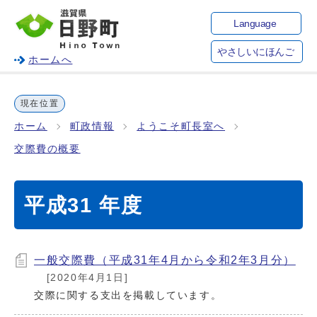
Language
やさしいにほんご
ホームへ
現在位置
ホーム
町政情報
ようこそ町長室へ
交際費の概要
平成31 年度
一般交際費（平成31年4月から令和2年3月分）
[2020年4月1日]
交際に関する支出を掲載しています。