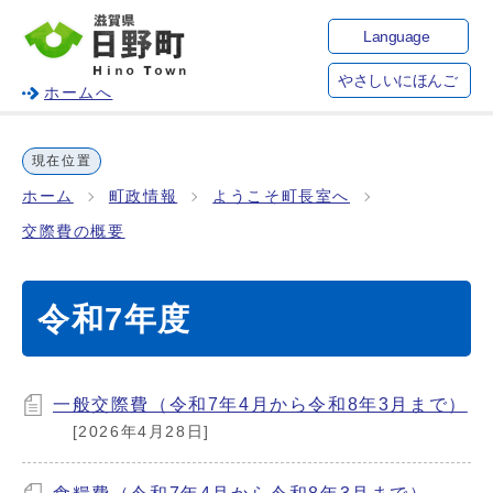
Language
やさしいにほんご
ホームへ
現在位置
ホーム
町政情報
ようこそ町長室へ
交際費の概要
令和7年度
一般交際費（令和7年4月から令和8年3月まで）
[2026年4月28日]