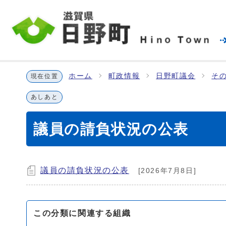
ホーム
町政情報
日野町議会
そ
現在位置
あしあと
議員の請負状況の公表
議員の請負状況の公表
[2026年7月8日]
この分類に関連する組織