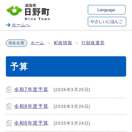
Language
やさしいにほんご
ホームへ
ホーム
町政情報
行財政運営
現在位置
予算
令和7年度予算
[2026年3月25日]
令和8年度予算
[2026年3月25日]
令和6年度予算
[2025年3月24日]