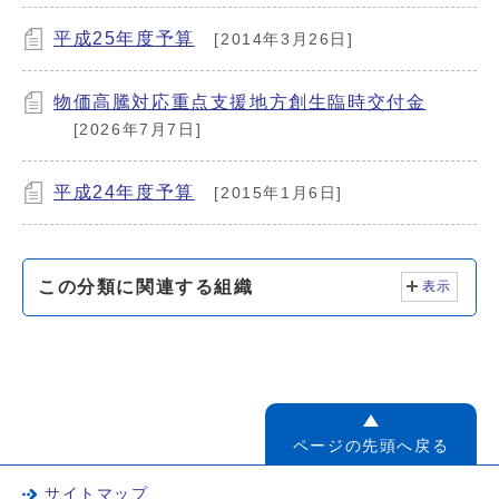
平成25年度予算
[2014年3月26日]
物価高騰対応重点支援地方創生臨時交付金
[2026年7月7日]
平成24年度予算
[2015年1月6日]
この分類に関連する組織
表示
ページの先頭へ戻る
サイトマップ