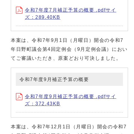
令和7年度7月補正予算の概要 .pdfサイ
ズ：289.40KB
本案は、令和7年9月1日（月曜日）開会の令和7
年日野町議会第4回定例会（9月定例会議）におい
てご審議いただき、原案どおり可決しました。
令和7年度9月補正予算の概要
令和7年度9月補正予算の概要 .pdfサイ
ズ：372.43KB
本案は、令和7年12月1日（月曜日）開会の令和7