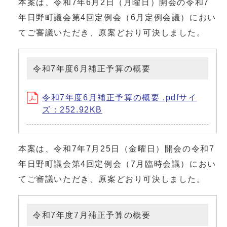
本案は、令和7年6月2日（月曜日）開会の令和7
年日野町議会第4回定例会（6月定例会議）におい
てご審議いただき、原案どおり可決しました。
令和7年度6月補正予算の概要
令和7年度6月補正予算の概要 .pdfサイ
ズ：252.92KB
本案は、令和7年7月25日（金曜日）開会の令和7
年日野町議会第4回定例会（7月臨時会議）におい
てご審議いただき、原案どおり可決しました。
令和7年度7月補正予算の概要