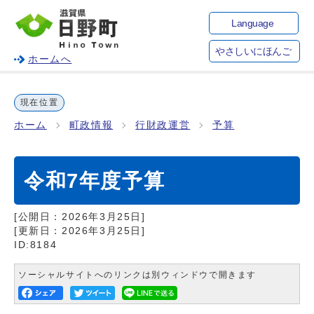
Language
やさしいにほんご
ホームへ
現在位置
ホーム
町政情報
行財政運営
予算
令和7年度予算
[公開日：
2026年3月25日
]
[更新日：
2026年3月25日
]
ID:8184
ソーシャルサイトへのリンクは別ウィンドウで開きます