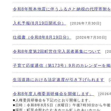
令和8年熊本地震に伴うふるさと納税の代理寄附
入札予報(8月19日開札分）
[2026年7月30日]
仕様書（令和8年8月19日分）
[2026年7月30日]
令和8年度第2回町営住宅入居者募集について
[2
子育て応援通信（第173号）9月のカレンダーを
生活道路における法定速度が引き下げられます
[
令和8年度人権委員研修会を開催します。
[2026
■人権委員研修会を下記のとおり開催します。
■日時：令和8年8月5日（水曜日）午後7時30分から午
■場所：町民会館わたむきホール虹ふれあいホール