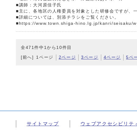
■講師：大河原佳子氏
■主に、各地区の人権委員を対象とした研修会ですが、
■詳細については、別添チラシをご覧ください。
■https://www.town.shiga-hino.lg.jp/kanri/seisak
全471件中1から10件目
[前へ]
1ページ
2ページ
3ページ
4ページ
5ペ
サイトマップ
ウェブアクセシビリテ