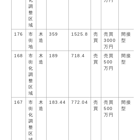
化
万円
調
整
区
域
176
市
木
359
1525.8
売
売買
間接
街
造
買
3000
型
地
万円
168
市
木
189
718.4
売
売買
間接
街
造
買
500
型
化
万円
調
整
区
域
167
市
木
183.44
772.04
売
売買
間接
街
造
買
500
型
化
万円
調
整
区
域