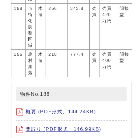
158
市
木
256
343.8
売
売買
間接
街
造
買
420
型
化
万円
調
整
区
域
155
農
木
218
777.4
売
売買
間接
村
造
買
400
型
集
万円
落
物件No.186
概要 (PDF形式、144.24KB)
間取り (PDF形式、146.99KB)