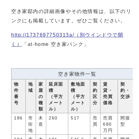
空き家邸内の詳細画像やその他情報は、以下のリ
ンクにも掲載しています。ぜひご覧ください。
http://1737697750313a/
（別ウインドウで開
く）
「at-home 空き家バンク」
空き家物件一覧
物
地
家
延床面
敷地面
契
賃
契
件
域
屋
積
積
約
貸・
約・
番
の
（平方
（平方
区
売買
交渉
号
種
メート
メート
分
価格
類
ル）
ル）
186
市
木
260
517
売
売買
間接
街
造
買
680
型
地
万円