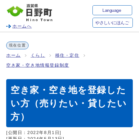
Language
やさしいにほんご
ホームへ
現在位置
ホーム
くらし
移住・定住
空き家・空き地情報登録制度
空き家・空き地を登録した
い方（売りたい・貸したい
方）
[公開日：
2022年8月1日
]
[更新日：
2024年5月13日
]