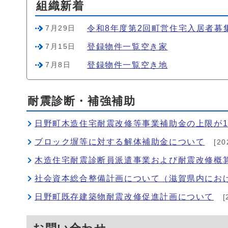
組織新着
令和8年度第2回町営住宅入居者募
7月29日
登録物件一覧空き家
7月15日
登録物件一覧空き地
7月8日
耐震診断・補強補助
日野町木造住宅耐震改修等事業補助金の上限が1,1
ブロック塀等に対する解体補助金について
[20
木造住宅耐震診断員派遣事業および耐震改修概
社会資本総合整備計画について（滋賀県内にお
日野町既存建築物耐震改修促進計画について
[