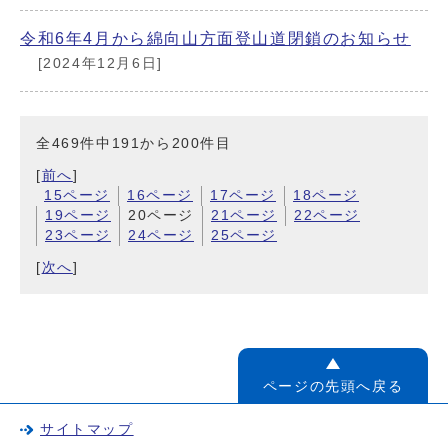
令和6年4月から綿向山方面登山道閉鎖のお知らせ
[2024年12月6日]
全469件中191から200件目
[
前へ
]
15ページ
16ページ
17ページ
18ページ
19ページ
20ページ
21ページ
22ページ
23ページ
24ページ
25ページ
[
次へ
]
ページの先頭へ戻る
サイトマップ