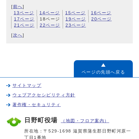
[
前へ
]
13ページ
14ページ
15ページ
16ページ
17ページ
18ページ
19ページ
20ページ
21ページ
22ページ
23ページ
[
次へ
]
ページの先頭へ戻る
サイトマップ
ウェブアクセシビリティ方針
著作権・セキュリティ
日野町役場
（地図・フロア案内）
所在地：〒529-1698 滋賀県蒲生郡日野町河原一
丁目1番地