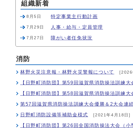
組織新着
特定事業主行動計画
8月5日
人事・給与・定員管理
7月29日
障がい者任免状況
7月27日
消防
林野火災注意報・林野火災警報について
[202
【日野町消防団】第59回滋賀県消防操法訓練大
【日野町消防団】第58回滋賀県消防操法訓練大
第57回滋賀県消防操法訓練大会優勝＆2大会連
日野町消防設備等補助金様式
[2021年4月18日]
【日野町消防団】第26回全国消防操法大会（小