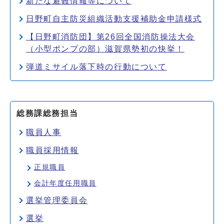
新たな避難情報等について
日野町自主防災組織活動支援補助金申請様式
【日野町消防団】第26回全国消防操法大会
（小型ポンプの部）滋賀県勢初の快挙！
弾道ミサイル落下時の行動について
総務課総務担当
職員人事
職員採用情報
正規職員
会計年度任用職員
選挙管理委員会
選挙