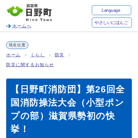
Language
やさしいにほんご
ホームへ
現在位置
ホーム
くらし
防災
防災に関するお知らせ
【日野町消防団】第26回全
国消防操法大会（小型ポン
プの部）滋賀県勢初の快
挙！