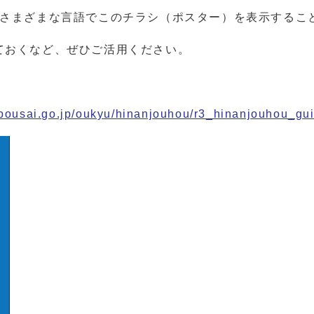
、さまざまな言語でこのチラシ（ポスター）を表示するこ
ておくなど、ぜひご活用ください。
.bousai.go.jp/oukyu/hinanjouhou/r3_hinanjouhou_gui