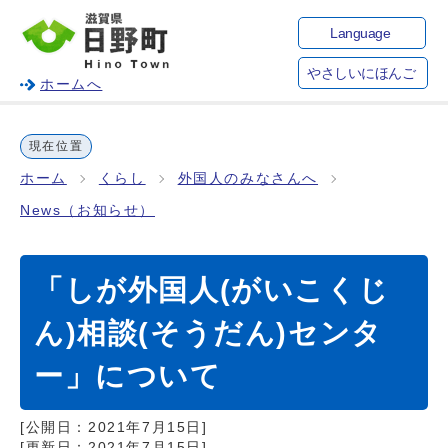
Language
やさしいにほんご
ホームへ
現在位置
ホーム
くらし
外国人のみなさんへ
News（お知らせ）
「しが外国人(がいこくじ
ん)相談(そうだん)センタ
ー」について
[公開日：
2021年7月15日
]
[更新日：
2021年7月15日
]