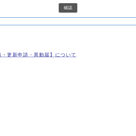
確認
請・更新申請・異動届】について