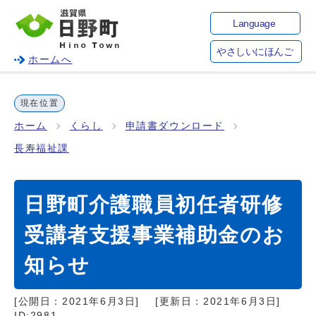
Language
やさしいにほんご
ホームへ
現在位置
ホーム
くらし
申請書ダウンロード
長寿福祉課
日野町介護職員初任者研修
受講者支援事業補助金のお
知らせ
[公開日：
2021年6月3日
]
[更新日：
2021年6月3日
]
ID:2981