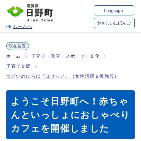
Language
やさしいにほんご
ホームへ
現在位置
ホーム
子育て・教育・スポーツ・文化
子育て支援
つどいのひろば『ぽけっと』（女性活躍支援施設）
ようこそ日野町へ！赤ちゃ
んといっしょにおしゃべり
カフェを開催しました