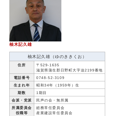
柚木記久雄
柚木記久雄（ゆのききくお）
住所
〒529-1635
滋賀県蒲生郡日野町大字迫2199番地
電話番号
0748-52-3109
生まれ年
昭和34年（1959年）生
期数
1期目
会派・党派
民声の会・無所属
所属委員会
総務常任委員会
役職等
産業建設常任委員会