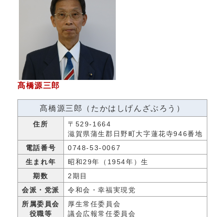
髙橋源三郎
髙橋源三郎（たかはしげんざぶろう）
住所
〒529-1664
滋賀県蒲生郡日野町大字蓮花寺946番地
電話番号
0748-53-0067
生まれ年
昭和29年（1954年）生
期数
2期目
会派・党派
令和会・幸福実現党
所属委員会
厚生常任委員会
役職等
議会広報常任委員会