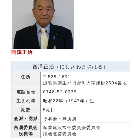
西澤正治
西澤正治（にしざわまさはる）
住所
〒529-1631
滋賀県蒲生郡日野町大字鎌掛2504番地
電話番号
0748-52-0639
生まれ年
昭和22年（1947年）生
期数
5期目
会派・党派
令和会・無所属
所属委員会
産業建設常任委員会委員長
役職等
議会運営委員会