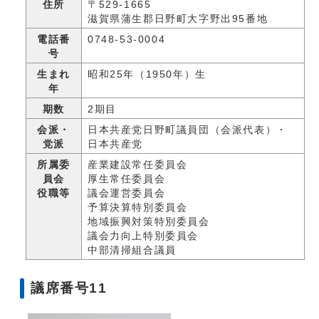
住所
〒529-1665
滋賀県蒲生郡日野町大字野出95番地
電話番
0748-53-0004
号
生まれ
昭和25年（1950年）生
年
期数
2期目
会派・
日本共産党日野町議員団（会派代表）・
党派
日本共産党
所属委
産業建設常任委員会
員会
厚生常任委員会
役職等
議会運営委員会
予算決算特別委員会
地域振興対策特別委員会
議会力向上特別委員会
中部清掃組合議員
議席番号11