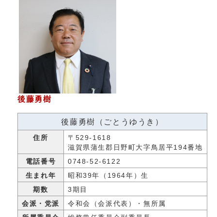
後藤勇樹
後藤勇樹（ごとうゆうき）
住所
〒529-1618
滋賀県蒲生郡日野町大字鳥居平194番地
電話番号
0748-52-6122
生まれ年
昭和39年（1964年）生
期数
3期目
会派・党派
令和会（会派代表）・無所属