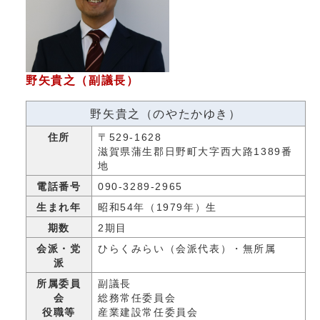
野矢貴之（副議長）
野矢貴之（のやたかゆき）
住所
〒529-1628
滋賀県蒲生郡日野町大字西大路1389番
地
電話番号
090-3289-2965
生まれ年
昭和54年（1979年）生
期数
2期目
会派・党
ひらくみらい（会派代表）・無所属
派
所属委員
副議長
会
総務常任委員会
役職等
産業建設常任委員会