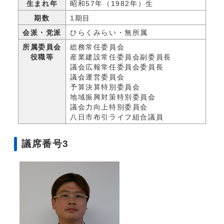
生まれ年
昭和57年（1982年）生
期数
1期目
会派・党派
ひらくみらい・無所属
所属委員会
総務常任委員会
役職等
産業建設常任委員会副委員長
議会広報常任委員会委員長
議会運営委員会
予算決算特別委員会
地域振興対策特別委員会
議会力向上特別委員会
八日市布引ライフ組合議員
議席番号3