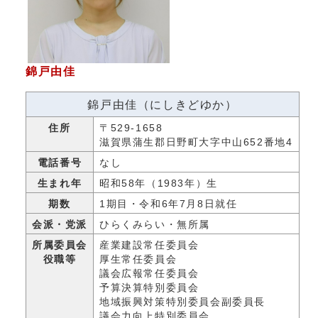
錦戸由佳
錦戸由佳（にしきどゆか）
住所
〒529-1658
滋賀県蒲生郡日野町大字中山652番地4
電話番号
なし
生まれ年
昭和58年（1983年）生
期数
1期目・令和6年7月8日就任
会派・党派
ひらくみらい・無所属
所属委員会
産業建設常任委員会
役職等
厚生常任委員会
議会広報常任委員会
予算決算特別委員会
地域振興対策特別委員会副委員長
議会力向上特別委員会