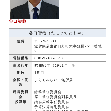
谷口智哉
谷口智哉（たにぐちともや）
住所
〒529-1631
滋賀県蒲生郡日野町大字鎌掛2534番地
2
電話番号
090-9767-6617
生まれ年
昭和56年（1981年）生
期数
1期目
会派・党
ひらくみらい・無所属
派
所属委員
総務常任委員会
会
厚生常任委員会副委員長
役職等
議会広報常任委員会
予算決算特別委員会