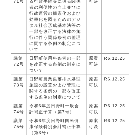
71号
る行政手続等に係る関係
可決
者の利便性の向上並びに
行政運営の簡素化および
効率化を図るためのデジ
タル社会形成基本法等の
一部を改正する法律の施
行に伴う関係条例の整理
に関する条例の制定につ
いて
議第
日野町使用料条例の一部
原案
R6.12.25
72号
を改正する条例の制定に
可決
ついて
議第
日野町農業集落排水処理
原案
R6.12.25
73号
施設の設置および管理に
可決
関する条例の一部を改正
する条例の制定について
議第
令和6年度日野町一般会
原案
R6.12.25
74号
計補正予算（第7号）
可決
議第
令和6年度日野町国民健
原案
R6.12.25
75号
康保険特別会計補正予算
可決
（第3号）