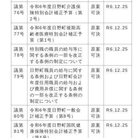
議第
令和6年度日野町介護保
原案
R6.12.25
76号
険特別会計補正予算（第
可決
2号）
議第
令和6年度日野町後期高
原案
R6.12.25
77号
齢者医療特別会計補正予
可決
算（第1号）
議第
特別職の職員の給与等に
原案
R6.12.25
78号
関する条例の一部を改正
可決
する条例の制定について
議第
日野町職員の給与に関す
原案
R6.12.25
79号
る条例および日野町会計
可決
年度任用職員の給与およ
び費用弁償に関する条例
の一部を改正する条例の
制定について
議第
令和6年度日野町一般会
原案
R6.12.25
80号
計補正予算（第8号）
可決
議第
令和6年度日野町国民健
原案
R6.12.25
81号
康保険特別会計補正予算
可決
（第4号）