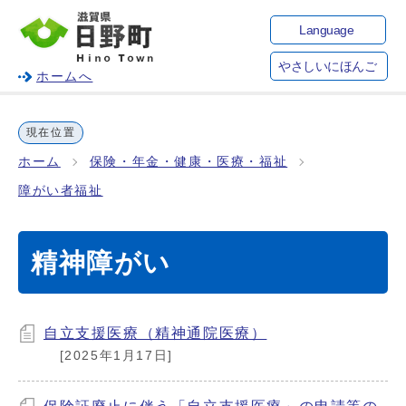
Language
やさしいにほんご
ホームへ
現在位置
ホーム
保険・年金・健康・医療・福祉
障がい者福祉
精神障がい
自立支援医療（精神通院医療）
[2025年1月17日]