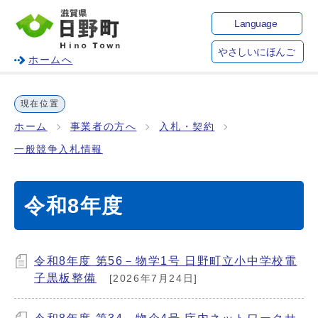
Language
やさしいにほんご
ホームへ
現在位置
ホーム
事業者の方へ
入札・契約
一般競争入札情報
令和8年度
令和8年度 第56－物学1号 日野町立小中学校電
子黒板整備
[2026年7月24日]