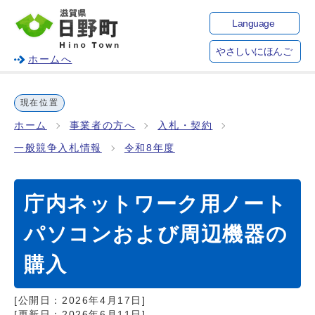
Language
やさしいにほんご
ホームへ
現在位置
ホーム
事業者の方へ
入札・契約
一般競争入札情報
令和8年度
庁内ネットワーク用ノート
パソコンおよび周辺機器の
購入
[公開日：
2026年4月17日
]
[更新日：
2026年6月11日
]