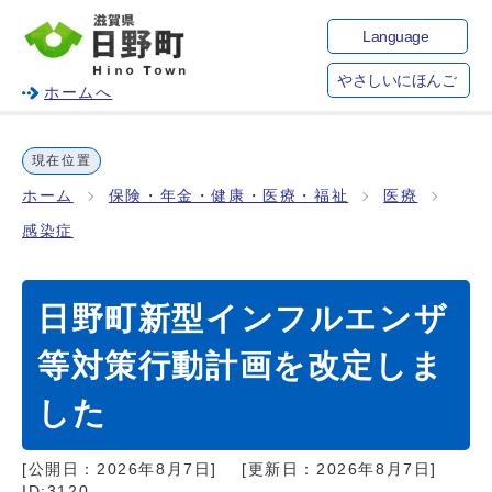
Language
やさしいにほんご
ホームへ
現在位置
ホーム
保険・年金・健康・医療・福祉
医療
感染症
日野町新型インフルエンザ
等対策行動計画を改定しま
した
[公開日：
2026年8月7日
]
[更新日：
2026年8月7日
]
ID:3120