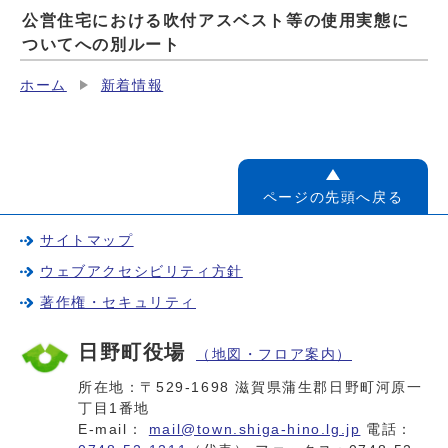
公営住宅における吹付アスベスト等の使用実態に
ついてへの別ルート
ホーム
新着情報
ページの先頭へ戻る
サイトマップ
ウェブアクセシビリティ方針
著作権・セキュリティ
日野町役場
（地図・フロア案内）
所在地：〒529-1698 滋賀県蒲生郡日野町河原一
丁目1番地
E-mail：
mail@town.shiga-hino.lg.jp
電話：