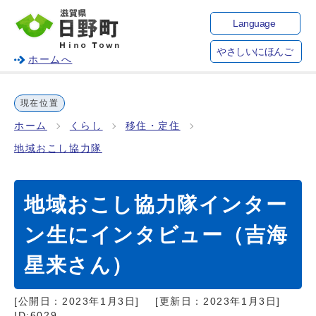
Language
やさしいにほんご
ホームへ
現在位置
ホーム
くらし
移住・定住
地域おこし協力隊
地域おこし協力隊インター
ン生にインタビュー（吉海
星来さん）
[公開日：
2023年1月3日
]
[更新日：
2023年1月3日
]
ID:6029