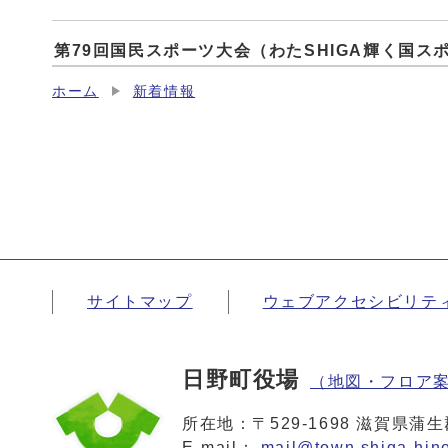
第79回国民スポーツ大会（わたSHIGA輝く国ス
ホーム
新着情報
サイトマップ
ウェブアクセシビリテ
日野町役場
（地図・フロア
所在地：〒529-1698 滋賀県
E-mail：
mail@town.shiga-hino