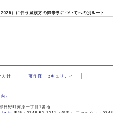
ポ2025）に伴う皇族方の御来県についてへの別ルート
ィ方針
著作権・セキュリティ
案内）
蒲生郡日野町河原一丁目1番地
.lg.jp
電話：
0748-52-1211
（代表） ファックス：0748-