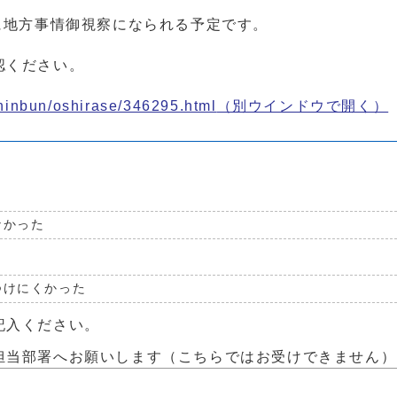
に地方事情御視察になられる予定です。
認ください。
shinbun/oshirase/346295.html
（別ウインドウで開く）
なかった
つけにくかった
記入ください。
担当部署へお願いします（こちらではお受けできません）