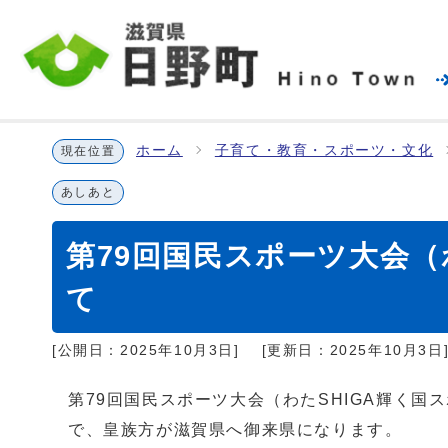
ホーム
子育て・教育・スポーツ・文化
現在位置
あしあと
第79回国民スポーツ大会（
て
[公開日：
2025年10月3日
]
[更新日：
2025年10月3日
第79回国民スポーツ大会（わたSHIGA輝く国
で、皇族方が滋賀県へ御来県になります。