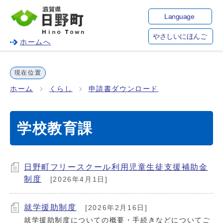
Language
やさしいにほんご
ホームへ
現在位置
ホーム
くらし
申請書ダウンロード
学校教育課
日野町フリースクール利用児童生徒支援補助金
制度
[2026年4月1日]
就学援助制度
[2026年2月16日]
就学援助制度についての概要・手続きなどについてご