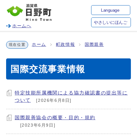
Language
やさしいにほんご
ホームへ
ホーム
町政情報
国際親善
現在位置
国際交流事業情報
特定技能所属機関による協力確認書の提出等に
ついて
[2026年6月8日]
国際親善協会の概要・目的・規約
[2023年6月9日]