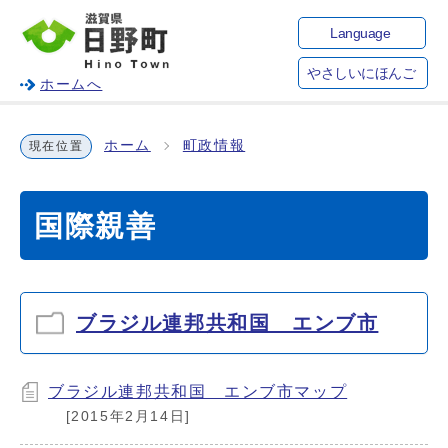
Language
やさしいにほんご
ホームへ
ホーム
町政情報
現在位置
国際親善
ブラジル連邦共和国 エンブ市
ブラジル連邦共和国 エンブ市マップ
[2015年2月14日]