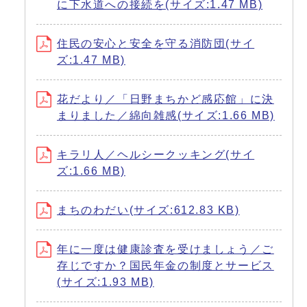
に下水道への接続を(サイズ:1.47 MB)
住民の安心と安全を守る消防団(サイ
ズ:1.47 MB)
花だより／「日野まちかど感応館」に決
まりました／綿向雑感(サイズ:1.66 MB)
キラリ人／ヘルシークッキング(サイ
ズ:1.66 MB)
まちのわだい(サイズ:612.83 KB)
年に一度は健康診査を受けましょう／ご
存じですか？国民年金の制度とサービス
(サイズ:1.93 MB)