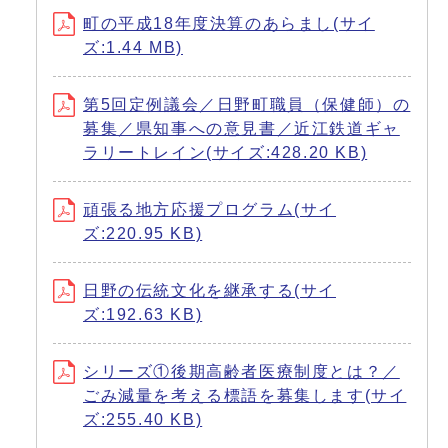
町の平成18年度決算のあらまし(サイ
ズ:1.44 MB)
第5回定例議会／日野町職員（保健師）の
募集／県知事への意見書／近江鉄道ギャ
ラリートレイン(サイズ:428.20 KB)
頑張る地方応援プログラム(サイ
ズ:220.95 KB)
日野の伝統文化を継承する(サイ
ズ:192.63 KB)
シリーズ①後期高齢者医療制度とは？／
ごみ減量を考える標語を募集します(サイ
ズ:255.40 KB)