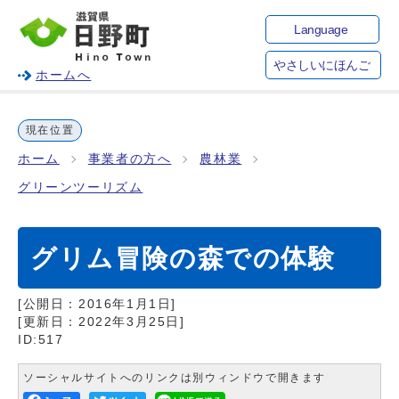
Language
やさしいにほんご
ホームへ
現在位置
ホーム
事業者の方へ
農林業
グリーンツーリズム
グリム冒険の森での体験
[公開日：
2016年1月1日
]
[更新日：
2022年3月25日
]
ID:517
ソーシャルサイトへのリンクは別ウィンドウで開きます