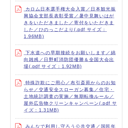
カロム日本選手権大会入賞／日本観光振
興協会支部長表彰受賞／暑中見舞いはが
きをいただきました／寄付をいただきま
した／ひのっこだより(.pdf サイズ：
1.96MB)
下水道への早期接続をお願いします／綿
向雑感／日野町消防団優勝＆全国大会出
場(.pdf サイズ：1.92MB)
特殊詐欺にご用心／布引斎苑からのお知
らせ／交通安全スローガン募集／住宅・
土地統計調査の実施／無期転換ルール／
屋外広告物クリーンキャンペーン(.pdf サ
イズ：1.31MB)
みんなで利用し守ろう公共交通／国民年