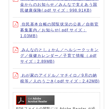
金からのお知らせ／みんなで支えあう国
民健康保険(.pdf サイズ：998.91KB)
住民基本台帳の閲覧状況の公表／自衛官
募集案内／お知らせ(.pdf サイズ：
1.03MB)
みんなのとしょかん／ヘルシークッキン
グ／保健カレンダー／子育て情報（.pdf
サイズ：2.89MB)
わが家のアイドル／マチイロ／9月の納
税等／人のうごき(.pdf サイズ：2.42MB)
PDFファイルの閲覧には Adobe Reader が必