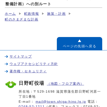
整備計画）への別ルート
ホーム
町政情報
施策・計画
町のさまざまな計画
ページの先頭へ戻る
サイトマップ
ウェブアクセシビリティ方針
著作権・セキュリティ
日野町役場
（地図・フロア案内）
所在地：〒529-1698 滋賀県蒲生郡日野町河原一
丁目1番地
E-mail：
mail@town.shiga-hino.lg.jp
電話：
0748-52-1211
（代表） ファックス：0748-52-