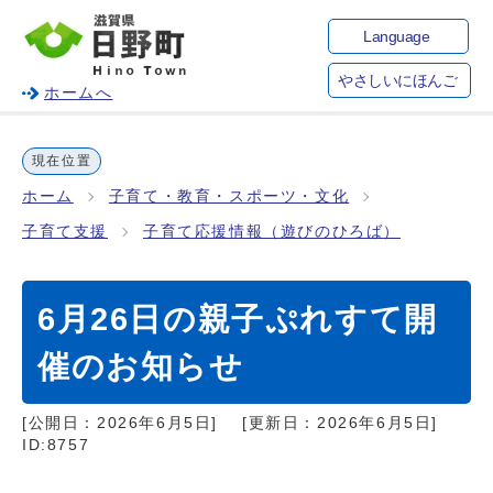
Language
やさしいにほんご
ホームへ
現在位置
ホーム
子育て・教育・スポーツ・文化
子育て支援
子育て応援情報（遊びのひろば）
6月26日の親子ぷれすて開
催のお知らせ
[公開日：
2026年6月5日
]
[更新日：
2026年6月5日
]
ID:8757