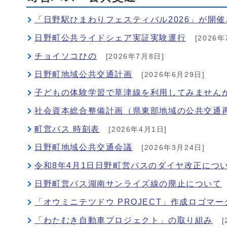
「日野駅ひまわりフェスティバル2026」が開
日野町公共ライドシェア実証実験運行
[2026年
チョイソコひの
[2026年7月8日]
日野町地域公共交通計画
[2026年6月29日]
子どもの体験学習で草津線を利用してみません
社会資本総合整備計画（県東部地域の公共交通
町営バス 時刻表
[2026年4月1日]
日野町地域公共交通会議
[2026年3月24日]
令和8年4月1日日野町営バスのダイヤ改正につ
日野町営バス湖南サンライズ線の廃止について
「オウミニテツドウ PROJECT」作成ロゴマ
「わたむき自動車プロジェクト」の取り組み
[