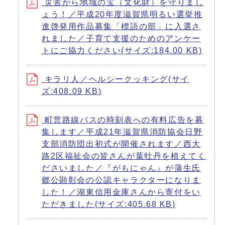
災害から地域の宝（文化財）を守りまし
ょう！／平成20年度滋賀県明るい選挙推
進啓発用作品募集「標語の部」に入選さ
れました／子育て支援のためのアンケー
トにご協力ください(サイズ:184.00 KB)
キラリ人／ヘルシークッキング(サイ
ズ:408.09 KB)
町営路線バスの時刻表への有料広告を募
集します／平成21年滋賀県消防協会日野
支部消防団出初式が開催されます／西大
路2区福祉会の皆さんが葉牡丹を植えてく
ださいました／『がもにゃん』が蒲生氏
郷公顕彰会の公認キャラクターになりま
した！／湖東信用金庫さんから寄付をい
ただきました(サイズ:405.68 KB)