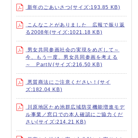
新年のごあいさつ(サイズ:193.85 KB)
こんなことがありました 広報で振り返
る2008年(サイズ:1021.18 KB)
男女共同参画社会の実現をめざして～
今、もう一度、男女共同参画を考える
～ PartⅣ(サイズ:216.50 KB)
悪質商法にご注意ください！(サイ
ズ:182.04 KB)
川原地区ため池群広域防災機能増進モデ
ル事業／窓口での本人確認にご協力くだ
さい(サイズ:214.21 KB)