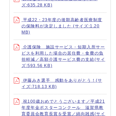
ズ:635.28 KB)
平成22・23年度の後期高齢者医療制度
の保険料が決定しました (サイズ:1.20
MB)
介護保険 施設サービス・短期入所サー
ビスを利用した場合の居住費・食費の負
担軽減／高額介護サービス費の支給(サイ
ズ:593.56 KB)
伊藤みき選手 感動をありがとう！(サ
イズ:718.13 KB)
祝100歳おめでとうございます／平成21
年度年金ポスターコンクール 滋賀県教
育委員会教育長賞を受賞／綿向雑感(サイ