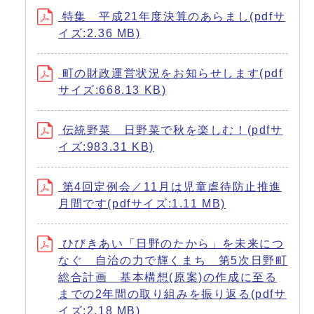
特集 平成21年度決算のあらまし(pdfサ
イズ:2.36 MB)
町の財政運営状況をお知らせします(pdf
サイズ:668.13 KB)
伝統野菜 日野菜で秋を楽しむ！(pdfサ
イズ:983.31 KB)
第4回定例会／11月は児童虐待防止推進
月間です(pdfサイズ:1.11 MB)
ひびきあい「日野のたから」を未来につ
なぐ 自治の力で輝くまち 第5次日野町
総合計画 基本構想(原案)の作成に至る
までの2年間の取り組みを振り返る(pdfサ
イズ:2.18 MB)