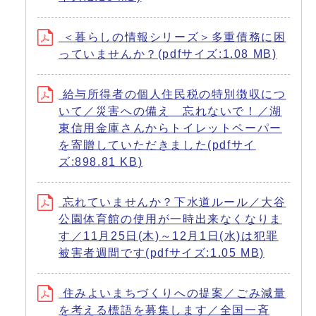
＜暮らしの情報シリーズ＞多重債務に困
っていませんか？(pdfサイズ:1.08 MB)
給与所得者の個人住民税の特別徴収につ
いて／災害への備え 忘れないで！／湖
東信用金庫さんからトイレットペーパー
を寄贈していただきました(pdfサイ
ズ:898.81 KB)
忘れていませんか？下水道ルール／大谷
公園体育館の使用が一時出来なくなりま
す／11月25日(木)～12月1日(水)は犯罪
被害者週間です(pdfサイズ:1.05 MB)
住みよいまちづくりへの提案／ごみ減量
を考える標語を募集します／全国一斉