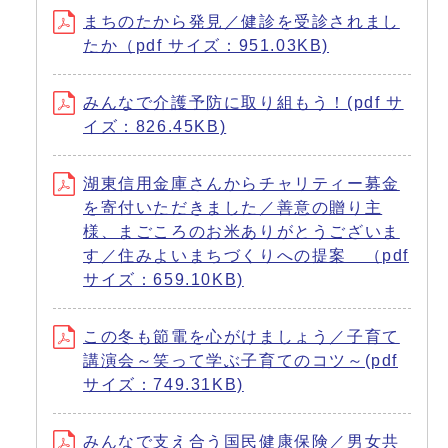
まちのたから発見／健診を受診されまし
たか（pdf サイズ：951.03KB)
みんなで介護予防に取り組もう！(pdf サ
イズ：826.45KB)
湖東信用金庫さんからチャリティー募金
を寄付いただきました／善意の贈り主
様、まごころのお米ありがとうございま
す／住みよいまちづくりへの提案 （pdf
サイズ：659.10KB)
この冬も節電を心がけましょう／子育て
講演会～笑って学ぶ子育てのコツ～(pdf
サイズ：749.31KB)
みんなで支え合う国民健康保険／男女共