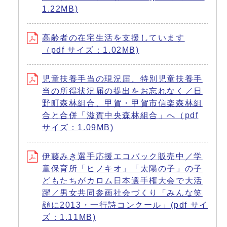
1.22MB)
高齢者の在宅生活を支援しています
（pdf サイズ：1.02MB)
児童扶養手当の現況届、特別児童扶養手
当の所得状況届の提出をお忘れなく／日
野町森林組合、甲賀・甲賀市信楽森林組
合と合併「滋賀中央森林組合」へ（pdf
サイズ：1.09MB)
伊藤みき選手応援エコバック販売中／学
童保育所「ヒノキオ」「太陽の子」の子
どもたちがカロム日本選手権大会で大活
躍／男女共同参画社会づくり「みんな笑
顔に2013・一行詩コンクール」(pdf サイ
ズ：1.11MB)