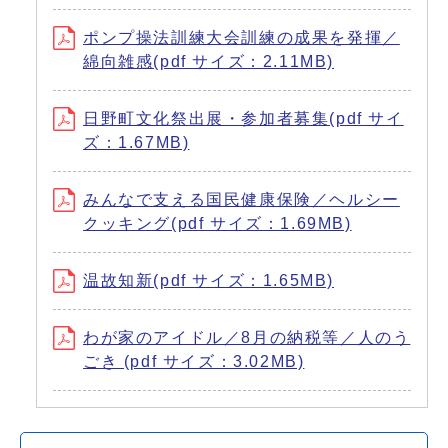
ポンプ操法訓練大会訓練の成果を発揮／
綿向雑感(pdf サイズ：2.11MB)
日野町文化祭出展・参加者募集(pdf サイ
ズ：1.67MB)
みんなで支える国民健康保険／ヘルシー
クッキング(pdf サイズ：1.69MB)
温故知新(pdf サイズ：1.65MB)
わが家のアイドル／8月の納税等／人のう
ごき (pdf サイズ：3.02MB)